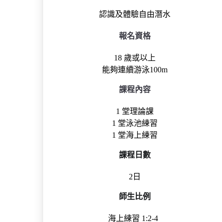
認識及體驗自由潛水
報名資格
18 歲或以上
能夠連續游泳100m
課程內容
1 堂理論課
1 堂泳池練習
1 堂海上練習
課程日數
2日
師生比例
海上練習 1:2-4