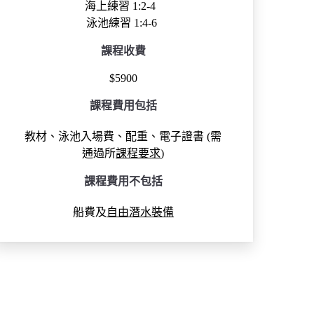
海上練習 1:2-4
泳池練習 1:4-6
課程收費
$5900
課程費用包括
教材、泳池入場費、配重、電子證書 (需
通過所
課程要求
)
課程
費用不包括
船費及
自由潛水裝備