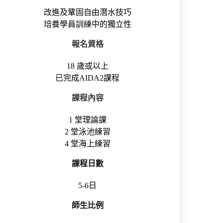
改進及鞏固自由潛水技巧
培養學員訓練中的獨立性
報名資格
18 歲或以上
已完成AIDA2課程
課程內容
1 堂理論課
2 堂泳池練習
4 堂海上練習
課程日數
5-6日
師生比例