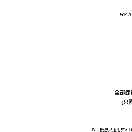
WE A
全部課
(只
以上優惠只適用於AID